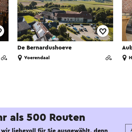
De Bernardushoeve
Aub
Voerendaal
H
r als 500 Routen
wir liebevoll für Sie ausgewählt, denn