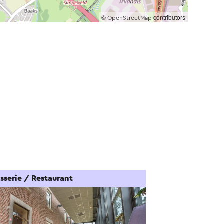
©
contributors
OpenStreetMap
sserie / Restaurant