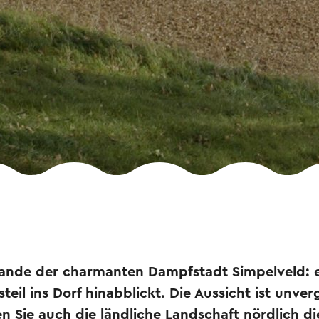
Rande der charmanten Dampfstadt Simpelveld: 
eil ins Dorf hinabblickt. Die Aussicht ist unverg
 Sie auch die ländliche Landschaft nördlich di