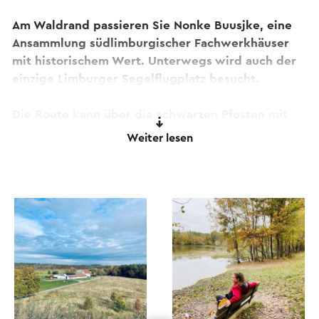
Am Waldrand passieren Sie Nonke Buusjke, eine
Ansammlung südlimburgischer Fachwerkhäuser
mit historischem Wert. Unterwegs wird auch der
einzige Limburger Segelflugplatz besucht.
Die Route kann über die schwarzen Pfosten mit
Ringbuch und goldenen Sternen verfolgt werden
Weiter lesen
und die Routenbeschreibung können Sie
hier
herunterladen. Sie können beim Restaurant De
Lier parken.
Dieser Text wurde mit Hilfe eines Online-
Übersetzungsdienstes automatisch übersetzt.