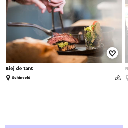
Biej de tant
R
Schinveld