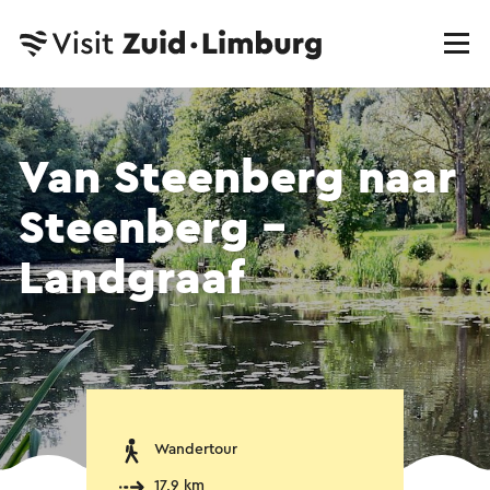
Van Steenberg naar
Steenberg -
Landgraaf
Wandertour
17,9 km