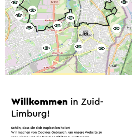
Starten Sie die Route
©
contributors
OpenStreetMap
Filter anzeigen
Willkommen
in Zuid-
Limburg!
Schön, dass Sie sich Inspiration holen!
In dem Gebiet
Wir machen von Cookies Gebrauch, um unsere Website zu