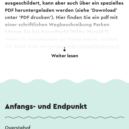
ausgeschildert, kann aber auch über ein spezielles
PDF heruntergeladen werden (siehe 'Download'
unter 'PDF drucken'). Hier finden Sie ein pdf mit
einer schriftlichen Wegbeschreibung Parken
können Sie bei SnowWorld (Witte Wereld 1).
Wenn Sie Kommentare zur Route haben, melden
Sie diese bitte an
routepunt@visitzuidlimburg.nl
.
Eine vollständige Wanderkarte mit Dutzenden
Weiter lesen
anderer Wanderrouten in dieser Region kann
einfach über
www.visitzuidlimburg.nl/webshop
bestellt werden.
Dieser Text wurde mit Hilfe eines Online-
Übersetzungsdienstes automatisch übersetzt.
Anfangs- und Endpunkt
Overstehof