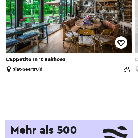
L'Appetito In 't Bakhoes
L
Sint-Geertruid
Mehr als 500