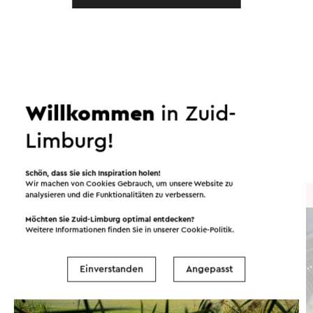
In dem Gebiet
Willkommen
in Zuid-
Essen und Trinken
Attraktionen
Limburg!
Sehenswürdigkeiten
Unterkünfte
Schön, dass Sie sich Inspiration holen!
Wir machen von Cookies Gebrauch, um unsere Website zu
Brasserie / Restaurant
analysieren und die Funktionalitäten zu verbessern.
Möchten Sie Zuid-Limburg optimal entdecken?
Weitere Informationen finden Sie in unserer
Cookie-Politik
.
Einverstanden
Angepasst