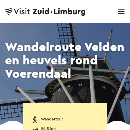
Wandelroute Velden
en heuvels rond
Voerendaal
Wandertour
24,5 km