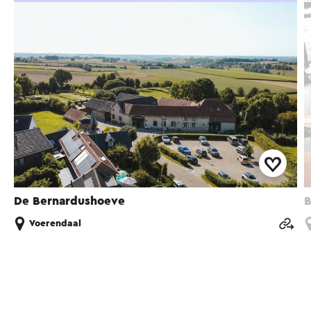
De Bernardushoeve
B
Voerendaal