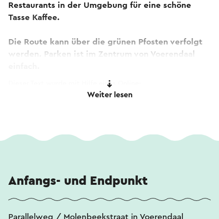
Restaurants in der Umgebung für eine schöne
Tasse Kaffee.
Die Route kann über die grünen Pfosten verfolgt
werden. Parken ist im Zentrum von Voerendaal
einfach.
Dieser Text wurde mit Hilfe eines Online-
Weiter lesen
Übersetzungsdienstes automatisch übersetzt.
Anfangs- und Endpunkt
Parallelweg / Molenbeekstraat in Voerendaal