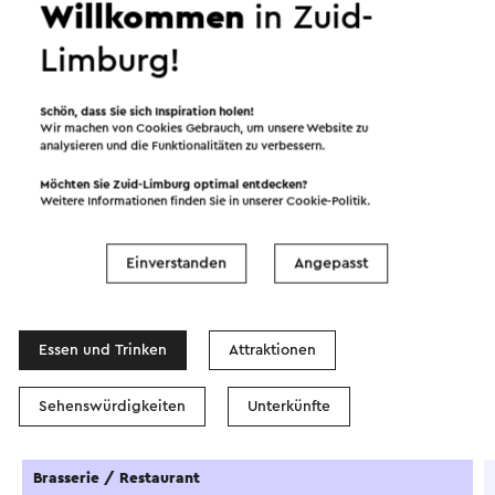
Willkommen
in Zuid-
Limburg!
Starten Sie die Route
Schön, dass Sie sich Inspiration holen!
©
contributors
OpenStreetMap
Wir machen von Cookies Gebrauch, um unsere Website zu
Filter anzeigen
analysieren und die Funktionalitäten zu verbessern.
Möchten Sie Zuid-Limburg optimal entdecken?
Weitere Informationen finden Sie in unserer
Cookie-Politik
.
Einverstanden
Angepasst
In dem Gebiet
Essen und Trinken
Attraktionen
Sehenswürdigkeiten
Unterkünfte
Brasserie / Restaurant