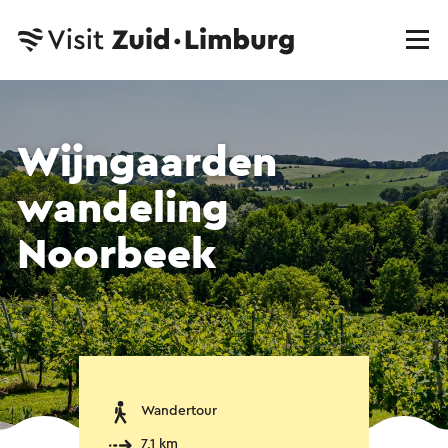
Wijngaarden
wandeling
Noorbeek
Wandertour
7,1 km