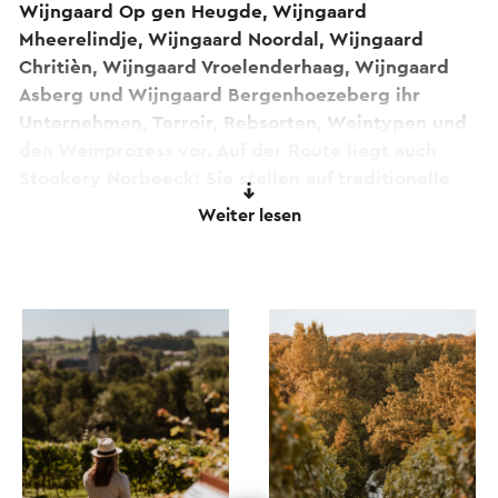
Wijngaard Op gen Heugde, Wijngaard
Mheerelindje, Wijngaard Noordal, Wijngaard
Chritièn, Wijngaard Vroelenderhaag, Wijngaard
Asberg und Wijngaard Bergenhoezeberg ihr
Unternehmen, Terroir, Rebsorten, Weintypen und
den Weinprozess vor. Auf der Route liegt auch
Stookery Norbeeck: Sie stellen auf traditionelle
Weise Destillate und Liköre aus regionalen
Weiter lesen
Früchten her. Folgen Sie dem Traubensymbol
entlang der Straße und probieren Sie unterwegs
ein Glas hausgemachten Wein.
Holen Sie sich die Begleitbroschüre kostenlos in
den Geschäften von Visit Zuid-Limburg oder bei
den Unternehmern entlang der Route.
Möchten Sie mehr über diesen
Weinbergspaziergang erfahren? Lesen Sie es
hier
.