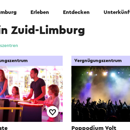
Limburg
Erleben
Entdecken
Unterkünf
in Zuid-Limburg
szentren
ungszentrum
Vergnügungszentrum
ate
Poppodium Volt