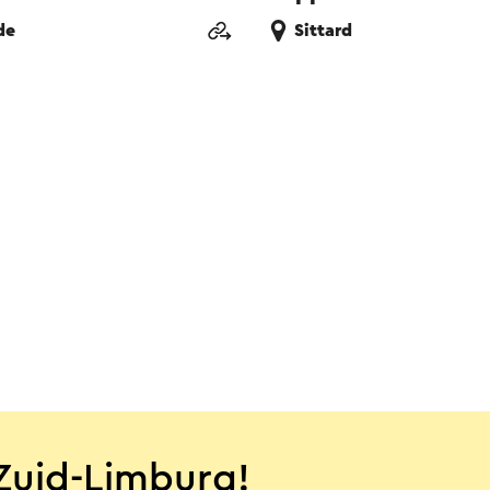
de
Sittard
Zuid-Limburg!