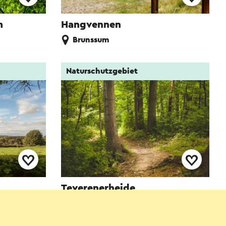
m
Hangvennen
Brunssum
Naturschutzgebiet
Teverenerheide
Brunssum