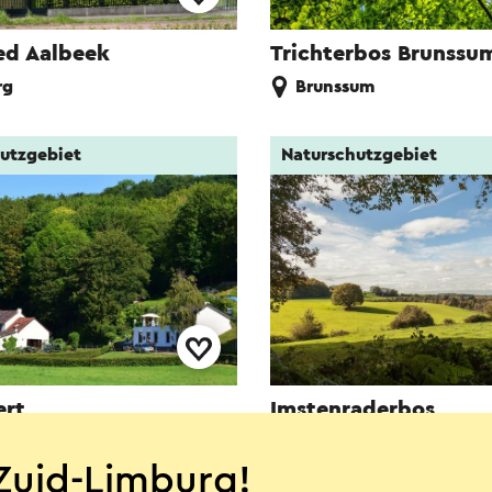
d Aalbeek
Trichterbos Brunssu
rg
Brunssum
utzgebiet
Naturschutzgebiet
ert
Imstenraderbos
Heerlen
Zuid-Limburg!