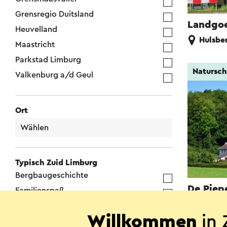
Grensregio Duitsland
Landgoe
Heuvelland
Hulsbe
Maastricht
Parkstad Limburg
Natursch
Valkenburg a/d Geul
Ort
Typisch Zuid Limburg
Bergbaugeschichte
De Piep
Familienspaß
Eys
Flüsse, Bäche und Quellen
Willkommen
in 
Holzfachwerk