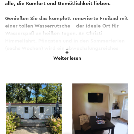
alle, die Komfort und Gemütlichkeit lieben.
Genießen Sie das komplett renovierte Freibad mit
einer tollen Wasserrutsche – der ideale Ort für
Wasserspaß an heißen Tagen. An Christi
Himmelfahrt, Pfingsten und in den Sommerferien
(sechs Wochen) wird ein abwechslungsreiches
Animationsprogramm angeboten, das sich speziell
Weiter lesen
an junge Familien richtet.
Möchten Sie lieber in einer Unterkunft
übernachten? Dann wählen Sie eines der
komfortablen Chalets oder gemütlichen Lodges,
die sich perfekt für einen entspannten Urlaub in
der Natur eignen.
Der Campingplatz De Watertoren liegt am Rande
eines ausgedehnten Waldgebiets, einem wahren