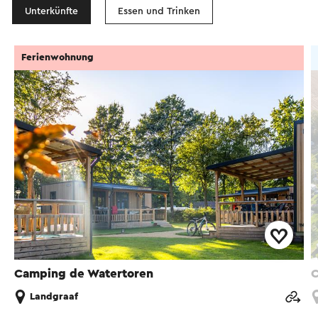
Unterkünfte
Essen und Trinken
Ferienwohnung
Camping de Watertoren
C
Landgraaf