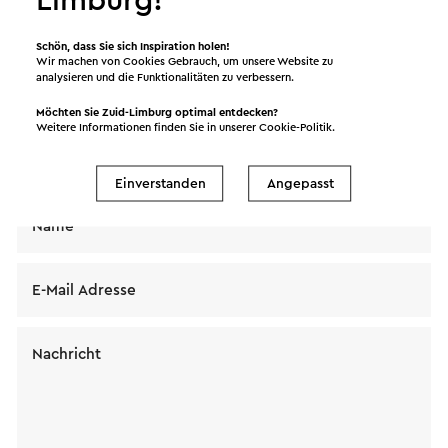
Senden Sie eine E-Mail an Camping de Watertoren.
Schön, dass Sie sich Inspiration holen!
Wir machen von Cookies Gebrauch, um unsere Website zu
Ihre Nachricht wird sofort nach dem Klicken auf
analysieren und die Funktionalitäten zu verbessern.
"Senden" gesendet. Unsere Datenschutzerklärung
Möchten Sie Zuid-Limburg optimal entdecken?
erläutert, wie Visit Zuid-Limburg mit Ihren
Weitere Informationen finden Sie in unserer
Cookie-Politik
.
persönlichen Daten umgeht.
Einverstanden
Angepasst
Name
E-Mail Adresse
Nachricht