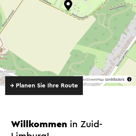
©
contributors
OpenStreetMap
→ Planen Sie Ihre Route
Senden Sie eine E-Mail
Willkommen
in Zuid-
Limburg!