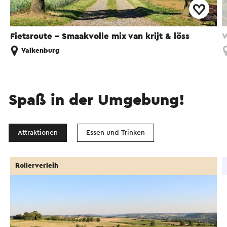
Fietsroute - Smaakvolle mix van krijt & löss
W
Valkenburg
Spaß in der Umgebung!
Attraktionen
Essen und Trinken
Rollerverleih