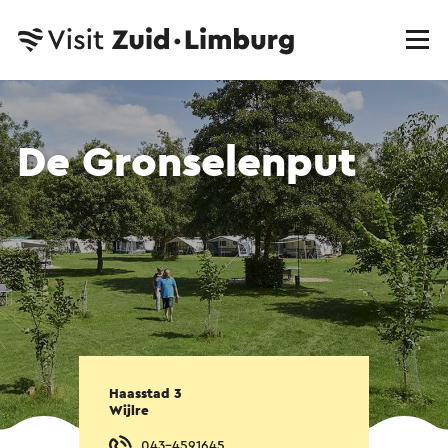
De Gronselenput
Haasstad 3
Wijlre
043-4591645