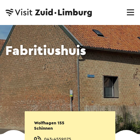
Fabritiushuis
Wolfhagen 155
Schinnen
043-4559075