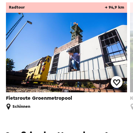
Radtour
→ 94,9 km
Fietsroute Groenmetropool
K
Schinnen