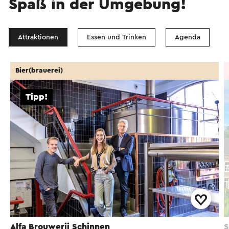
Spaß in der Umgebung!
Attraktionen
Essen und Trinken
Agenda
Bier(brauerei)
Tipp!
Alfa Brouwerij Schinnen
S