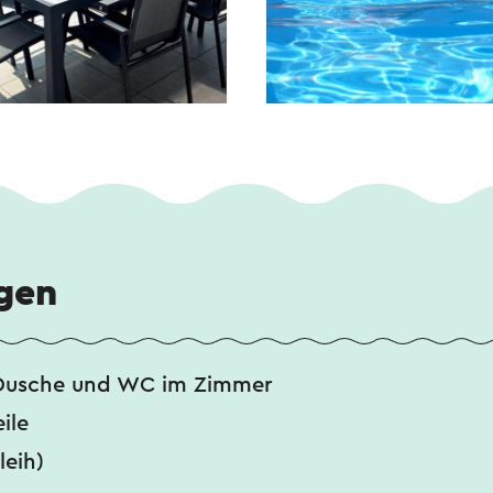
gen
Dusche und WC im Zimmer
ile
leih)