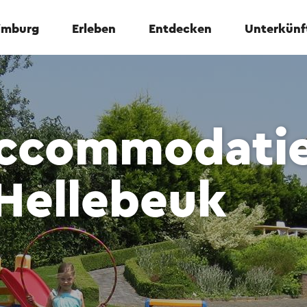
Limburg
Erleben
Entdecken
Unterkünf
ccommodati
Hellebeuk