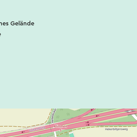
nes Gelände
e