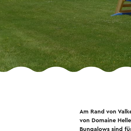
Am Rand von Valke
von Domaine Helle
Bungalows sind fü