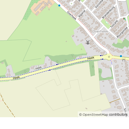
©
contributors
OpenStreetMap