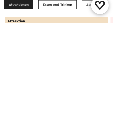
Attraktionen
Essen und Trinken
Agenda
Attraktion
Kuusj De Varkenshoederij
T
Mechelen