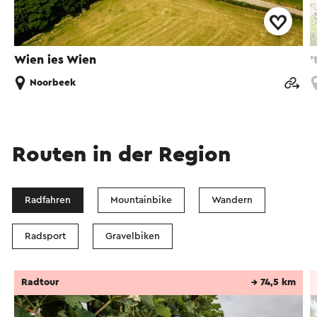
Wien ies Wien
'
Noorbeek
Routen in der Region
Radfahren
Mountainbike
Wandern
Radsport
Gravelbiken
Radtour
→ 74,5 km