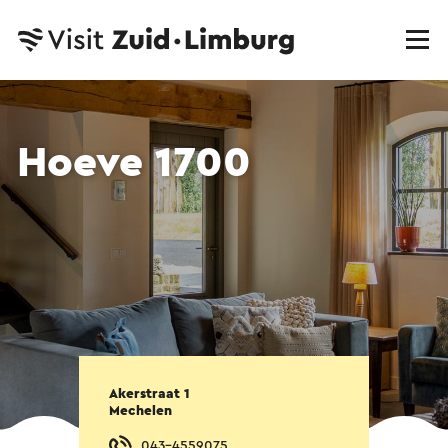
Hoeve 1700
Akerstraat 1
Mechelen
043-4559075