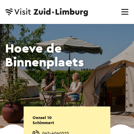
Hoeve de
Binnenplaets
Oensel 10
Schimmert
045-4040525