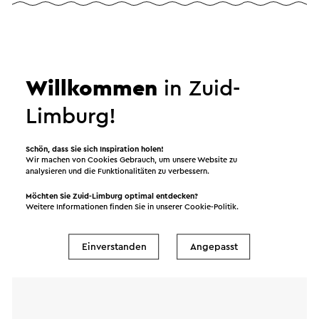
Senden Sie eine E-Mail an Hoeve de Binnenplaets.
Ihre Nachricht wird sofort nach dem Klicken auf
"Senden" gesendet. Unsere Datenschutzerklärung
Willkommen
in Zuid-
erläutert, wie Visit Zuid-Limburg mit Ihren
Limburg!
persönlichen Daten umgeht.
Schön, dass Sie sich Inspiration holen!
Wir machen von Cookies Gebrauch, um unsere Website zu
Name
analysieren und die Funktionalitäten zu verbessern.
Möchten Sie Zuid-Limburg optimal entdecken?
Weitere Informationen finden Sie in unserer
Cookie-Politik
.
E-Mail Adresse
Einverstanden
Angepasst
Nachricht