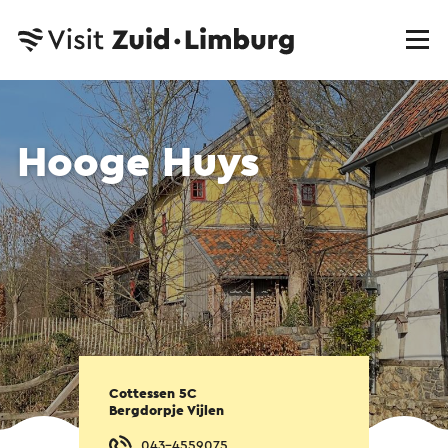
Hooge Huys
Cottessen 5C
Bergdorpje Vijlen
043-4559075