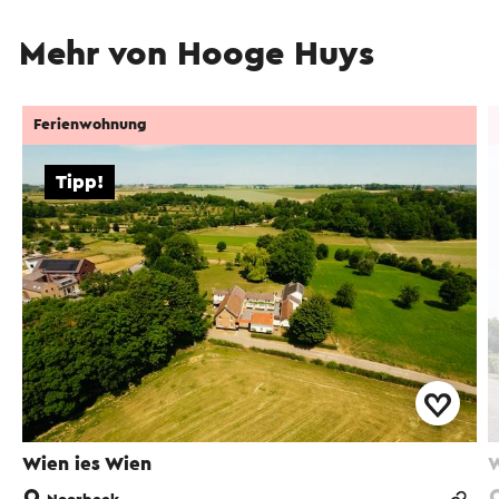
Mehr von Hooge Huys
Ferienwohnung
Tipp!
Wien ies Wien
W