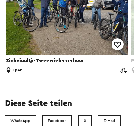
Zinkviooltje Tweewielerverhuur
P
Epen
Diese Seite teilen
WhatsApp
Facebook
X
E-Mail