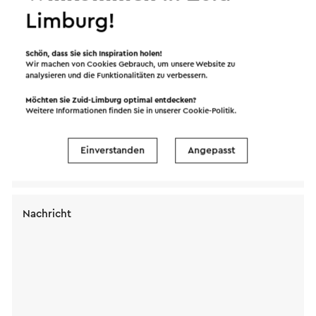
Restaurant La Casa. Ihre Nachricht wird sofort nach
Limburg!
dem Klicken auf "Senden" gesendet. Unsere
Datenschutzerklärung erläutert, wie Visit Zuid-
Schön, dass Sie sich Inspiration holen!
Wir machen von Cookies Gebrauch, um unsere Website zu
Limburg mit Ihren persönlichen Daten umgeht.
analysieren und die Funktionalitäten zu verbessern.
Möchten Sie Zuid-Limburg optimal entdecken?
Weitere Informationen finden Sie in unserer
Cookie-Politik
.
Name
Einverstanden
Angepasst
E-Mail Adresse
Nachricht