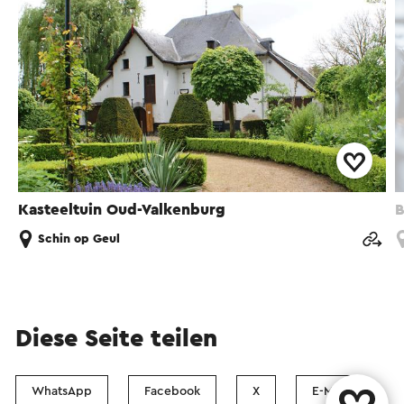
Kasteeltuin Oud-Valkenburg
B
Schin op Geul
Diese Seite teilen
WhatsApp
Facebook
X
E-Mail