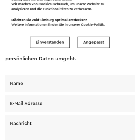
Wir machen von Cookies Gebrauch, um unsere Website zu
analysieren und die Funktionalitäten zu verbessern.
Möchten Sie Zuid-Limburg optimal entdecken?
Weitere Informationen finden Sie in unserer
Cookie-Politik
.
Senden Sie eine E-Mail an Schaapskooi. Ihre
Nachricht wird sofort nach dem Klicken auf
Einverstanden
Angepasst
"Senden" gesendet. Unsere Datenschutzerklärung
erläutert, wie Visit Zuid-Limburg mit Ihren
persönlichen Daten umgeht.
Name
E-Mail Adresse
Nachricht