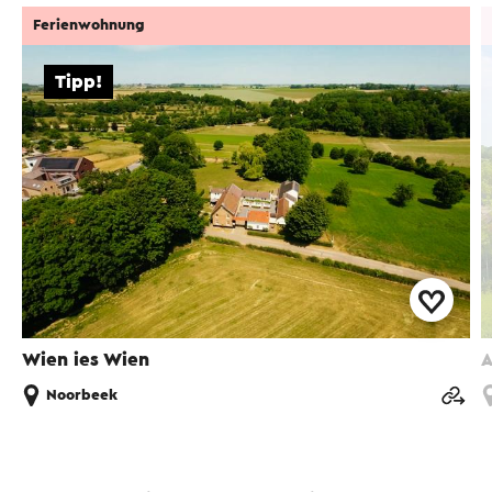
Ferienwohnung
Tipp!
Wien ies Wien
A
Noorbeek