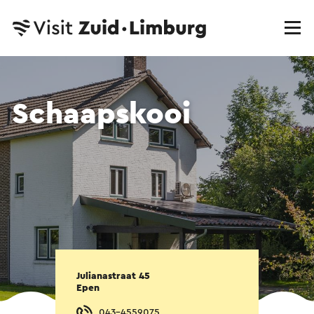
Schaapskooi
Julianastraat 45
Epen
043-4559075