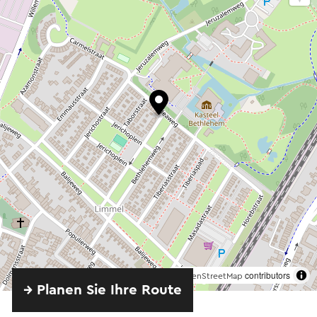
©
contributors
OpenStreetMap
→ Planen Sie Ihre Route