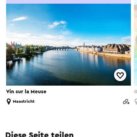
Vin sur la Meuse
G
Maastricht
Diese Seite teilen