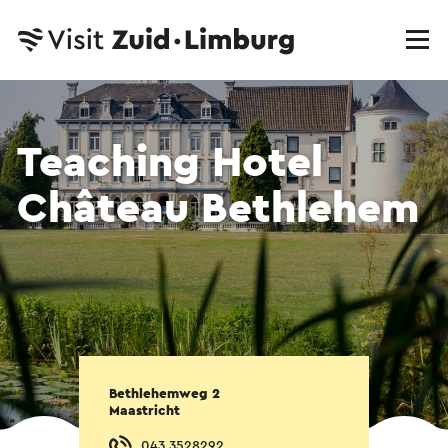
Teaching Hotel
Château Bethlehem
Bethlehemweg 2
Maastricht
043 3528292