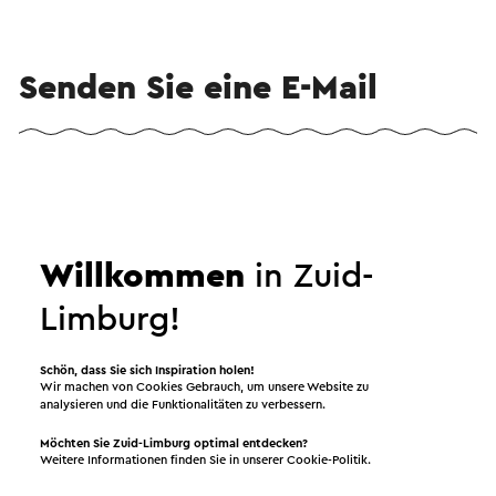
Senden Sie eine E-Mail
Senden Sie eine E-Mail an Teaching Hotel Château
Bethlehem. Ihre Nachricht wird sofort nach dem
Klicken auf "Senden" gesendet. Unsere
Willkommen
in Zuid-
Datenschutzerklärung erläutert, wie Visit Zuid-
Limburg mit Ihren persönlichen Daten umgeht.
Limburg!
Schön, dass Sie sich Inspiration holen!
Wir machen von Cookies Gebrauch, um unsere Website zu
Name
analysieren und die Funktionalitäten zu verbessern.
Möchten Sie Zuid-Limburg optimal entdecken?
Weitere Informationen finden Sie in unserer
Cookie-Politik
.
E-Mail Adresse