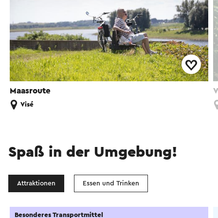
Maasroute
V
Visé
Spaß in der Umgebung!
Attraktionen
Essen und Trinken
Besonderes Transportmittel