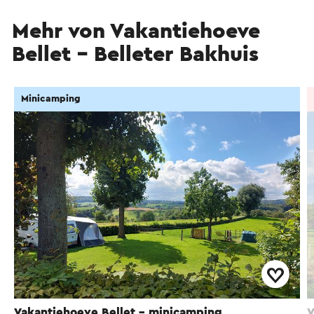
Mehr von Vakantiehoeve
Bellet – Belleter Bakhuis
Minicamping
Vakantiehoeve Bellet - minicamping
V