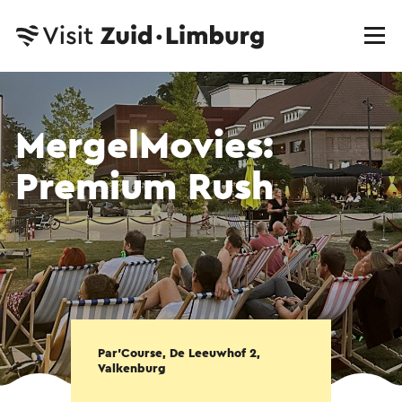
MergelMovies:
Premium Rush
Par'Course, De Leeuwhof 2,
Valkenburg